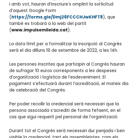
i amb vot, hauran d’inscriure’s omplint la sol·licitud
d’aquest Google Form
(
https://forms.gle/Dmj26FCCCHJwKHFT8
), que
també es trobarà a la web del partit
(
www.impulsemlleida.cat
).
La data límit per a formalitzar la inscripció al Congrés
serà el dia dilluns 19 de setembre de 2022, a les 14h.
Les persones inscrites que participin al Congrés hauran
de sufragar 10 euros corresponents a les despeses
d’organització i logística de l’esdeveniment. El
pagament s’efectuarà durant l’acreditació, el mateix dia
de celebració del Congrés.
Per poder recollir la credencial serà necessari que la
persona associada s’acrediti de forma fefaent, en el
cas que sigui requerit pel personal de l’organització.
Durant tot el Congrés serà necessari dur penjada i ben
visible la credencial, tant els assembleistes, com els