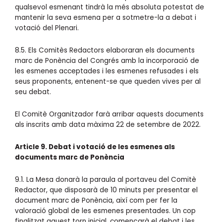
qualsevol esmenant tindrà la més absoluta potestat de
mantenir la seva esmena per a sotmetre-la a debat i
votació del Plenari.
8.5. Els Comitès Redactors elaboraran els documents
marc de Ponència del Congrés amb la incorporació de
les esmenes acceptades i les esmenes refusades i els
seus proponents, entenent-se que queden vives per al
seu debat.
El Comitè Organitzador farà arribar aquests documents
als inscrits amb data màxima 22 de setembre de 2022.
Article 9. Debat i votació de les esmenes als
documents marc de Ponència
9.1. La Mesa donarà la paraula al portaveu del Comitè
Redactor, que disposarà de 10 minuts per presentar el
document marc de Ponència, així com per fer la
valoració global de les esmenes presentades. Un cop
finalitzat aquest torn inicial, començarà el debat i les