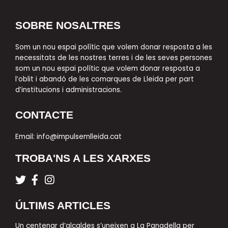
SOBRE NOSALTRES
Som un nou espai polític que volem donar resposta a les
necessitats de les nostres terres i de les seves persones
som un nou espai polític que volem donar resposta a
l’oblit i abandó de les comarques de Lleida per part
d’institucions i administracions.
CONTACTE
Email:
info@impulsemlleida.cat
TROBA'NS A LES XARXES
T
F
I
w
a
n
i
c
s
ÚLTIMS ARTICLES
t
e
t
t
b
a
Un centenar d’alcaldes s’uneixen a La Panadella per