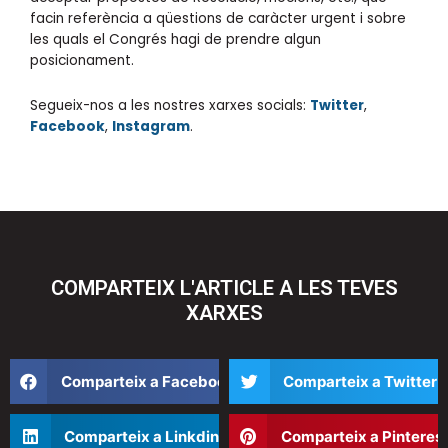
facin referència a qüestions de caràcter urgent i sobre
les quals el Congrés hagi de prendre algun
posicionament.
Segueix-nos a les nostres xarxes socials:
Twitter
,
Facebook
,
Instagram
.
COMPARTEIX L'ARTICLE A LES TEVES
XARXES
Compartir
Compartir
Comparteix a Facebook
Comparteix a Twitter
en
en
facebook
twitter
Compartir
Compartir
Comparteix a Linkdin
Comparteix a Pinteres
en
en