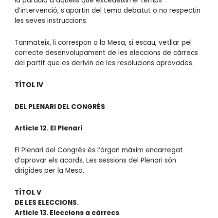
la paraula a aquells que excedeixin el temps
d’intervenció, s’apartin del tema debatut o no respectin
les seves instruccions.
Tanmateix, li correspon a la Mesa, si escau, vetllar pel
correcte desenvolupament de les eleccions de càrrecs
del partit que es derivin de les resolucions aprovades.
TÍTOL IV
DEL PLENARI DEL CONGRÉS
Article 12. El Plenari
El Plenari del Congrés és l’òrgan màxim encarregat
d’aprovar els acords. Les sessions del Plenari són
dirigides per la Mesa.
TÍTOL V
DE LES ELECCIONS.
Article 13. Eleccions a càrrecs