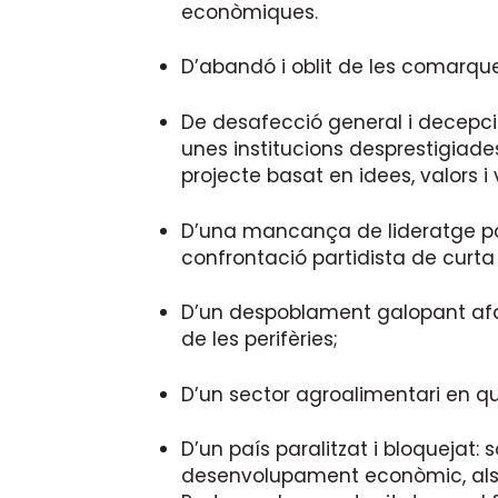
econòmiques.
D’abandó i oblit de les comarques 
De desafecció general i decepció a
unes institucions desprestigiad
projecte basat en idees, valors i
D’una mancança de lideratge polí
confrontació partidista de curta
D’un despoblament galopant afav
de les perifèries;
D’un sector agroalimentari en qu
D’un país paralitzat i bloquejat:
desenvolupament econòmic, als JJ