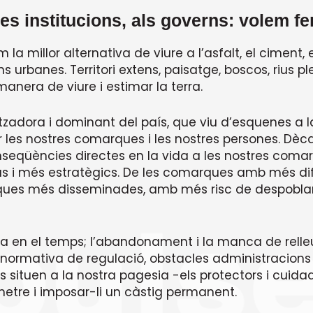
les institucions, als governs: volem fe
a millor alternativa de viure a l’asfalt, el ciment, e
s urbanes. Territori extens, paisatge, boscos, rius 
 manera de viure i estimar la terra.
itzadora i dominant del país, que viu d’esquenes a l
orar les nostres comarques i les nostres persones. 
nseqüències directes en la vida a les nostres comarq
vius i més estratègics. De les comarques amb més d
rques més disseminades, amb més risc de despobla
a en el temps; l’abandonament i la manca de relleu
normativa de regulació, obstacles administracions i
ns situen a la nostra pagesia -els protectors i cuid
metre i imposar-li un càstig permanent.