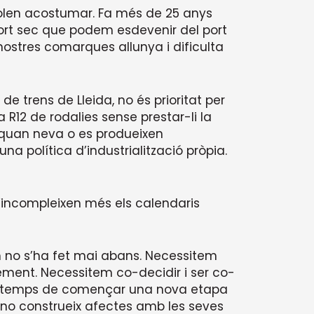
 volen acostumar. Fa més de 25 anys
 port sec que podem esdevenir del port
ostres comarques allunya i dificulta
de trens de Lleida, no és prioritat per
 R12 de rodalies sense prestar-li la
quan neva o es produeixen
política d’industrialització pròpia.
s’incompleixen més els calendaris
m no s’ha fet mai abans. Necessitem
ement. Necessitem co-decidir i ser co-
 És temps de començar una nova etapa
 no construeix afectes amb les seves