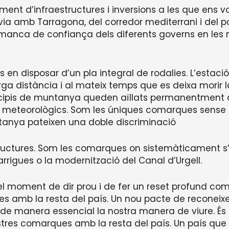
ament d’infraestructures i inversions a les que ens
utovia amb Tarragona, del corredor mediterrani i del
manca de confiança dels diferents governs en les n
en disposar d’un pla integral de rodalies. L’estació 
rga distància i al mateix temps que es deixa morir la
icipis de muntanya queden aïllats permanentment 
eteorològics. Som les úniques comarques sense una 
anya pateixen una doble discriminació
estructures. Som les comarques on sistemàticament 
rrigues o la modernització del Canal d’Urgell.
 el moment de dir prou i de fer un reset profund co
s amb la resta del país. Un nou pacte de reconeix
n de manera essencial la nostra manera de viure.
ostres comarques amb la resta del país. Un país que