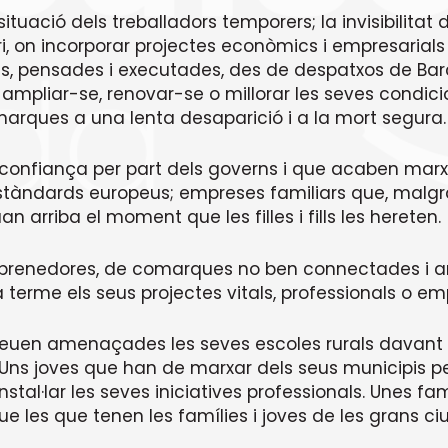
 situació dels treballadors temporers; la invisibilit
, on incorporar projectes econòmics i empresarials q
es, pensades i executades, des de despatxos de Bar
n ampliar-se, renovar-se o millorar les seves cond
omarques a una lenta desaparició i a la mort segura.
confiança per part dels governs i que acaben marxa
stàndards europeus; empreses familiars que, malgrat
 arriba el moment que les filles i fills les hereten.
renedores, de comarques no ben connectades i amb
erme els seus projectes vitals, professionals o emp
 veuen amenaçades les seves escoles rurals davant
 Uns joves que han de marxar dels seus municipis pe
nstal·lar les seves iniciatives professionals. Unes f
ue les que tenen les famílies i joves de les grans ciu