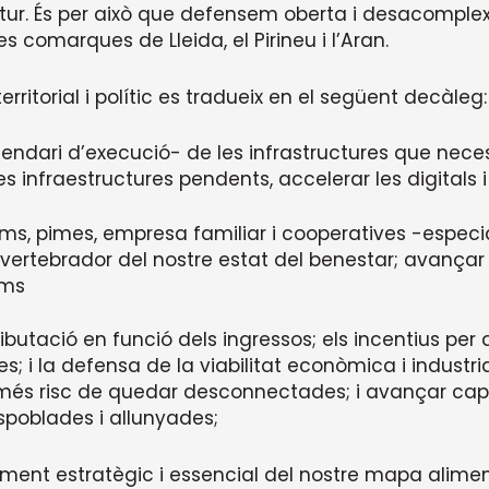
 futur. És per això que defensem oberta i desacomp
tres comarques de Lleida, el Pirineu i l’Aran.
rritorial i polític es tradueix en el següent decàleg:
alendari d’execució- de les infrastructures que nec
s infraestructures pendents, accelerar les digitals i
ms, pimes, empresa familiar i cooperatives -especi
vertebrador del nostre estat del benestar; avançar
oms
ibutació en funció dels ingressos; els incentius per
s; i la defensa de la viabilitat econòmica i indust
és risc de quedar desconnectades; i avançar cap a
spoblades i allunyades;
ent estratègic i essencial del nostre mapa alimenta