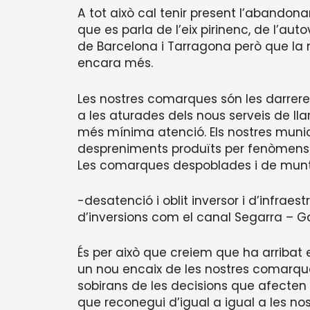
A tot això cal tenir present l’abandon
que es parla de l’eix pirinenc, de l’a
de Barcelona i Tarragona però que la 
encara més.
Les nostres comarques són les darreres 
a les aturades dels nous serveis de lla
més mínima atenció. Els nostres mun
despreniments produïts per fenòmens m
Les comarques despoblades i de munt
-desatenció i oblit inversor i d’infra
d’inversions com el canal Segarra – Ga
És per això que creiem que ha arribat
un nou encaix de les nostres comarque
sobirans de les decisions que afecte
que reconegui d’igual a igual a les n