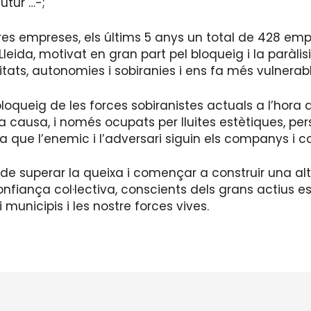
futur …-;
es empreses, els últims 5 anys un total de 428 emp
leida, motivat en gran part pel bloqueig i la paràli
itats, autonomies i sobiranies i ens fa més vulnerab
bloqueig de les forces sobiranistes actuals a l’hora 
 causa, i només ocupats per lluites estètiques, pers
bla que l’enemic i l’adversari siguin els companys 
e superar la queixa i començar a construir una al
nfiança col·lectiva, conscients dels grans actius e
municipis i les nostre forces vives.