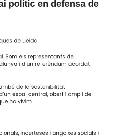
i polític en defensa de
ques de Lleida.
rial. Som els representants de
talunya i d’un referèndum acordat
ambé de la sostenibilitat
un espai central, obert i ampli de
que ho vivim.
onals, incerteses i angoixes socials i