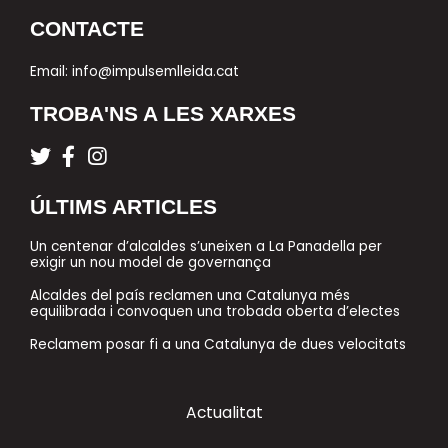
CONTACTE
Email:
info@impulsemlleida.cat
TROBA'NS A LES XARXES
T
F
I
w
a
n
i
c
s
ÚLTIMS ARTICLES
t
e
t
t
b
a
Un centenar d’alcaldes s’uneixen a La Panadella per
e
o
g
exigir un nou model de governança
r
o
r
Alcaldes del país reclamen una Catalunya més
k
a
equilibrada i convoquen una trobada oberta d’electes
-
m
f
Reclamem posar fi a una Catalunya de dues velocitats
Actualitat