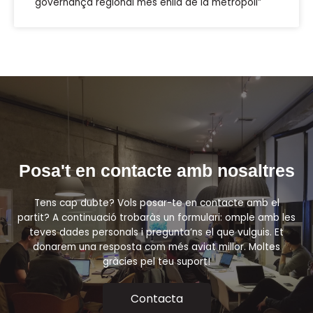
governança regional més enllà de la metròpoli”
Posa't en contacte amb nosaltres
Tens cap dubte? Vols posar-te en contacte amb el
partit? A continuació trobaràs un formulari: omple amb les
teves dades personals i pregunta’ns el que vulguis. Et
donarem una resposta com més aviat millor. Moltes
gràcies pel teu suport!
Contacta