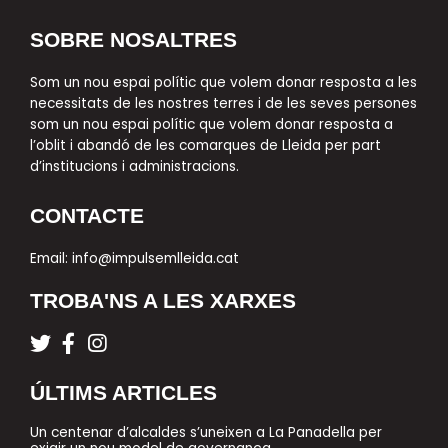
SOBRE NOSALTRES
Som un nou espai polític que volem donar resposta a les
necessitats de les nostres terres i de les seves persones
som un nou espai polític que volem donar resposta a
l’oblit i abandó de les comarques de Lleida per part
d’institucions i administracions.
CONTACTE
Email:
info@impulsemlleida.cat
TROBA'NS A LES XARXES
T
F
I
w
a
n
i
c
s
ÚLTIMS ARTICLES
t
e
t
t
b
a
Un centenar d’alcaldes s’uneixen a La Panadella per
e
o
g