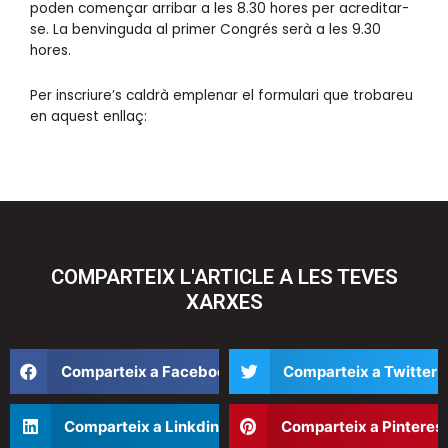
poden començar arribar a les 8.30 hores per acreditar-
se. La benvinguda al primer Congrés serà a les 9.30
hores.
Per inscriure’s caldrà emplenar el formulari que trobareu
en aquest enllaç:
COMPARTEIX L'ARTICLE A LES TEVES
XARXES
Compartir
Compartir
Comparteix a Facebook
Comparteix a Twitter
en
en
facebook
twitter
Compartir
Compartir
Comparteix a Linkdin
Comparteix a Pinteres
en
en