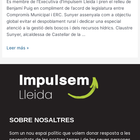
És membre de l’Executiva d’Impulsem Lleida i pren el relleu de
Benjamí Puig en compliment de l’acord de legislatura entre
Compromís Municipal i ERC. Sunyer assenyala com a objectiu
global evitar el despoblament rural i dedicar una especial
atenció a la gestió dels boscos i dels recursos hídrics. Claustre
Sunyer, alcaldessa de Castellar de la …
Leer más »
SOBRE NOSALTRES
Som un nou espai polític que volem donar resposta a les
necessitats de les nostres terres i de les seves persones