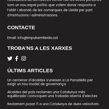
som un nou espai polític que volem donar resposta a
l’oblit i abandó de les comarques de Lleida per part
d’institucions i administracions.
CONTACTE
Email:
info@impulsemlleida.cat
TROBA'NS A LES XARXES
T
F
I
w
a
n
i
c
s
ÚLTIMS ARTICLES
t
e
t
t
b
a
Un centenar d’alcaldes s’uneixen a La Panadella per
e
o
g
exigir un nou model de governança
r
o
r
Alcaldes del país reclamen una Catalunya més
k
a
equilibrada i convoquen una trobada oberta d’electes
-
m
f
Reclamem posar fi a una Catalunya de dues velocitats