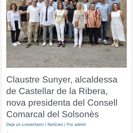
la
Ribera,
nova
presidenta
del
Consell
Comarcal
del
Solsonès
Claustre Sunyer, alcaldessa
de Castellar de la Ribera,
nova presidenta del Consell
Comarcal del Solsonès
Deja un comentario
/
Notícies
/ Por
admin